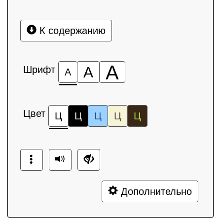
К содержанию
А
Шрифт
А
А
Цвет
Ц
Ц
Ц
Ц
Ц
Дополнительно