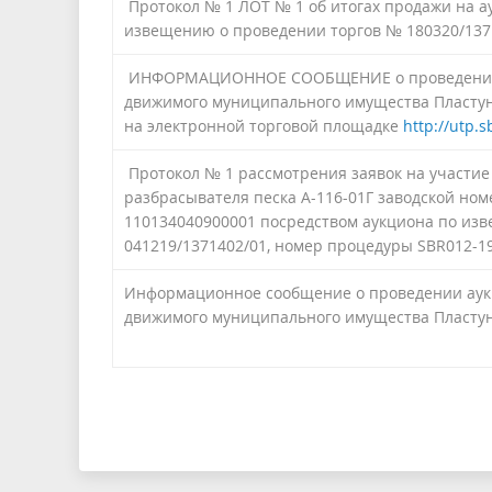
Протокол № 1 ЛОТ № 1 об итогах продажи на 
извещению о проведении торгов № 180320/137
ИНФОРМАЦИОННОЕ СООБЩЕНИЕ о проведении а
движимого муниципального имущества Пластуно
на электронной торговой площадке
http://utp.s
Протокол № 1 рассмотрения заявок на участие
разбрасывателя песка А-116-01Г заводской ном
110134040900001 посредством аукциона по из
041219/1371402/01, номер процедуры SBR012-1
Информационное сообщение о проведении аук
движимого муниципального имущества Пластуно