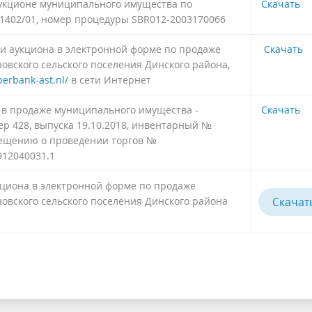
аукционе муниципального имущества по
Скачать
1402/01, номер процедуры SBR012-2003170066
укциона в электронной форме по продаже
Скачать
вского сельского поселения Динского района,
berbank-ast.nl/
в сети Интернет
 в продаже муниципального имущества -
Скачать
ер 428, выпуска 19.10.2018, инвентарный №
вещению о проведении торгов №
912040031.1
циона в электронной форме по продаже
вского сельского поселения Динского района
Скачат