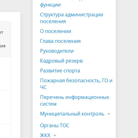
ЖКХ
Публичные слушания
функции
Структура администрации
Отчет главы
поселения
Противодействие коррупции
О поселении
нт
Устав
Глава поселения
ния
Руководители
СОУТ
Кадровый резерв
о
Информация о собраниях участников
Развитие спорта
ия
долевой собственности
Пожарная безопасность, ГО и
Виртуальный УПК
ЧС
Перечень информационных
систем
Муниципальный контроль
Органы ТОС
ЖКХ