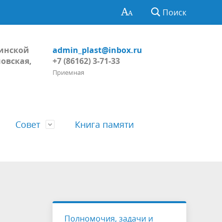
Поиск
Динской
admin_plast@inbox.ru
овская,
+7 (86162) 3-71-33
Приемная
Совет
Книга памяти
Глава поселения
Обнародование
Регламент Совета
тивных
Пожарная безопасность, ГО и ЧС
Проекты
Решения Совета
Полномочия, задачи и
ний