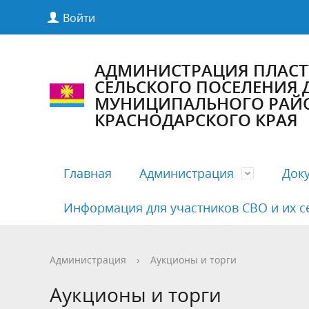
Войти
АДМИНИСТРАЦИЯ ПЛАС
СЕЛЬСКОГО ПОСЕЛЕНИЯ
МУНИЦИПАЛЬНОГО РАЙ
КРАСНОДАРСКОГО КРАЯ
Главная
Администрация
Док
Информация для участников СВО и их с
Полномочия, задачи и функции
Антикоррупционная экспертиза
Комиссии Совета
Структу
Бесплат
Деятельн
Администрация
›
Аукционы и торги
Руководители
Документация по предупреждению
Публичные слушания
Кадровы
Нормати
График 
Аукционы и торги
COVID19
админис