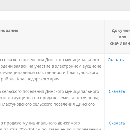
альный контроль
Органы ТОС
ная сфера
Муниципальный заказ
альные услуги
Финансы и бюджет
нование
Докуме
для
 малого и среднего
Правила благоустройства
скачива
нимательства
Аукционы и торги
 сельского поселения Динского муниципального
Скачать
альные учреждения
Территориальная комиссия п
подачи заявок на участие в электронном аукционе
профилактике правонарушен
 в муниципальной собственности Пластуновского
 района Краснодарского края
рористическая безопасность
Информация по погребению
 сельского поселения Динского муниципального
Скачать
онного аукциона по продаже земельного участка,
Пластуновского сельского поселения Динского
е в продаже муниципального движимого
Скачать
ая плитка 20х20х4 см по извещению о проведении