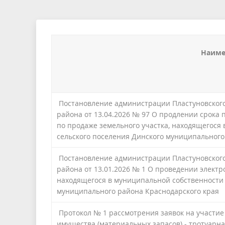
Перечень информационных систем
Сведения о доходах, об имуществе и
Муницип
обязательствах имущественного
Градостроительная деятельность
Социаль
характера
Социально-экономическое развитие
Муницип
Наиме
Мероприятия по укреплению
Развитие
межнациональнных отношений
предпри
Постановление администрации Пластуновского
Инициативные проекты
Муницип
района от 13.04.2026 № 97 О продлении срока 
по продаже земельного участка, находящегося
сельского поселения Динского муниципального
Антинаркотическая работа
Антитер
Постановление администрации Пластуновского
Оценка готовности к отопительному
района от 13.01.2026 № 1 О проведении электр
периоду
находящегося в муниципальной собственности 
муниципального района Краснодарского края
Протокол № 1 рассмотрения заявок на участи
имущества (материальных запасов) - тротуарн