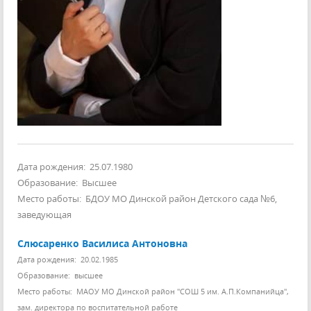
Дата рождения: 25.07.1980
Образование: Высшее
Место работы: БДОУ МО Динской район Детского сада №6,
заведующая
Слюсаренко Василиса Антоновна
Дата рождения: 20.02.1985
Образование: высшее
Место работы: МАОУ МО Динской район "СОШ 5 им. А.П.Компанийца",
зам. директора по воспитательной работе