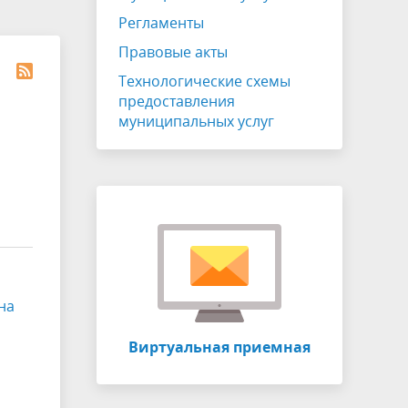
ЖКХ
Публичные слушания
Регламенты
Отчет главы
Правовые акты
Противодействие коррупции
Технологические схемы
предоставления
Устав
муниципальных услуг
СОУТ
о
Информация о собраниях участников
ия
долевой собственности
Виртуальный УПК
на
Виртуальная приемная