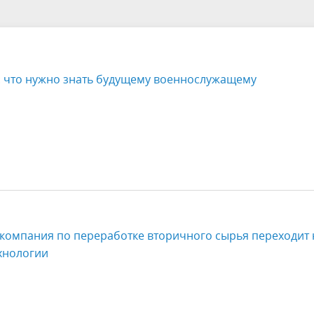
альный контроль
Органы ТОС
ная сфера
Муниципальный заказ
альные услуги
Финансы и бюджет
: что нужно знать будущему военнослужащему
 малого и среднего
Правила благоустройства
нимательства
Аукционы и торги
альные учреждения
Территориальная комиссия п
профилактике правонарушен
рористическая безопасность
Информация по погребению
компания по переработке вторичного сырья переходит 
хнологии