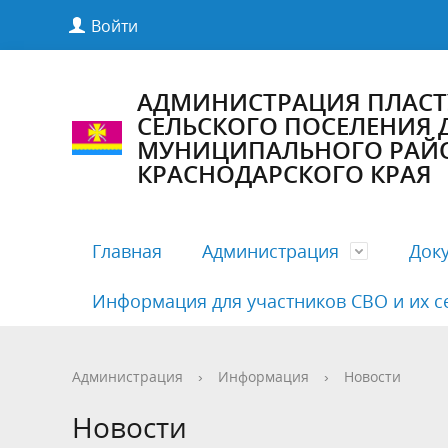
Войти
АДМИНИСТРАЦИЯ ПЛАС
СЕЛЬСКОГО ПОСЕЛЕНИЯ
МУНИЦИПАЛЬНОГО РАЙ
КРАСНОДАРСКОГО КРАЯ
Главная
Администрация
Док
Информация для участников СВО и их с
Полномочия, задачи и функции
Антикоррупционная экспертиза
Комиссии Совета
Структу
Бесплат
Деятельн
Администрация
›
Информация
›
Новости
Руководители
Документация по предупреждению
Публичные слушания
Кадровы
Нормати
График 
Новости
COVID19
админис