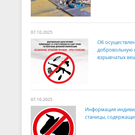
07.10.2025
Об осуществле
добровольную с
взрывчатых вещ
07.10.2025
Информация индивид
станицы, содержащи