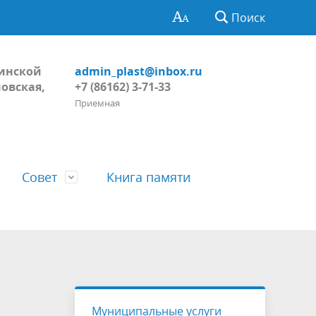
Поиск
Динской
admin_plast@inbox.ru
овская,
+7 (86162) 3-71-33
Приемная
Совет
Книга памяти
Глава поселения
Обнародование
Регламент Совета
тивных
Пожарная безопасность, ГО и ЧС
Проекты
Решения Совета
Муниципальные услуги
ний