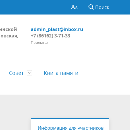
Поиск
Динской
admin_plast@inbox.ru
овская,
+7 (86162) 3-71-33
Приемная
Совет
Книга памяти
Глава поселения
Обнародование
Регламент Совета
тивных
Пожарная безопасность, ГО и ЧС
Проекты
Решения Совета
Информация для участников
ний