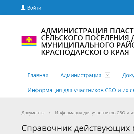
Войти
АДМИНИСТРАЦИЯ ПЛАС
СЕЛЬСКОГО ПОСЕЛЕНИЯ
МУНИЦИПАЛЬНОГО РАЙ
КРАСНОДАРСКОГО КРАЯ
Главная
Администрация
Док
Информация для участников СВО и их с
Полномочия, задачи и функции
Антикоррупционная экспертиза
Комиссии Совета
Структу
Бесплат
Деятельн
Документы
›
Информация для участников СВО и и
Руководители
Документация по предупреждению
Публичные слушания
Кадровы
Нормати
График 
Справочник действующих 
COVID19
админис