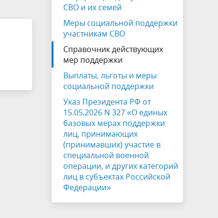
ЖКХ
Публичные слушания
СВО и их семей
Меры социальной поддержки
Отчет главы
участникам СВО
Противодействие коррупции
Справочник действующих
мер поддержки
Устав
Выплаты, льготы и меры
СОУТ
социальной поддержки
о
Информация о собраниях участников
Указ Президента РФ от
15.05.2026 N 327 «О единых
ия
долевой собственности
базовых мерах поддержки
лиц, принимающих
Виртуальный УПК
(принимавших) участие в
специальной военной
операции, и других категорий
лиц в субъектах Российской
Федерации»