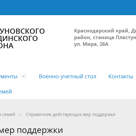
ТУНОВСКОГО
Краснодарский край, 
 ДИНСКОГО
район, станица Пластун
ОНА
ул. Мира, 26А
ументы
Военно-учетный стол
Контакты
емей
ра администрации поселения
ная юридическая помощь
ость Совета
О поселении
Бюджетные программы
Депутаты Совета
х семей
›
Справочник действующих мер поддержки
й резерв
вно-правовые акты
приема граждан
Развитие спорта
Порядок обжалования норма
Фракция ВПП "Единая Россия"
мер поддержки
трации
правовых актов и иных реше