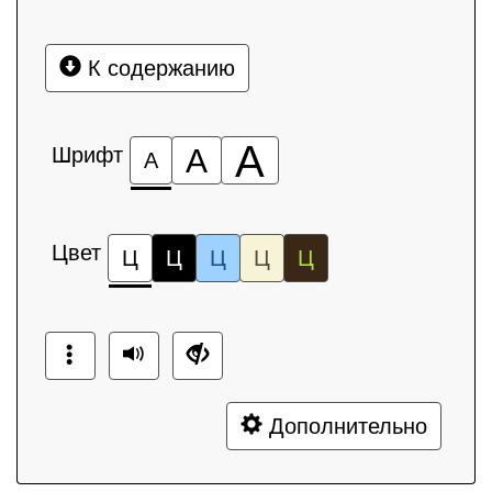
К содержанию
А
Шрифт
А
А
Цвет
Ц
Ц
Ц
Ц
Ц
Дополнительно