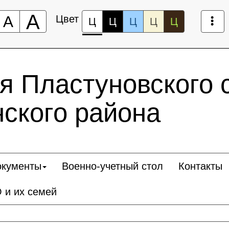
А
А
Цвет
Ц
Ц
Ц
Ц
Ц
 Пластуновского 
ского района
окументы
Военно-учетный стол
Контакты
 и их семей