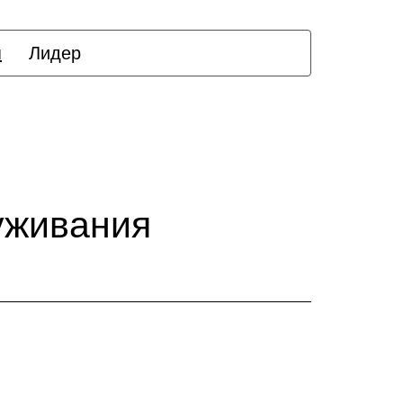
я
Лидер
уживания