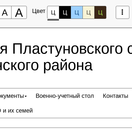
А
А
Цвет
Ц
Ц
Ц
Ц
Ц
 Пластуновского 
ского района
окументы
Военно-учетный стол
Контакты
 и их семей