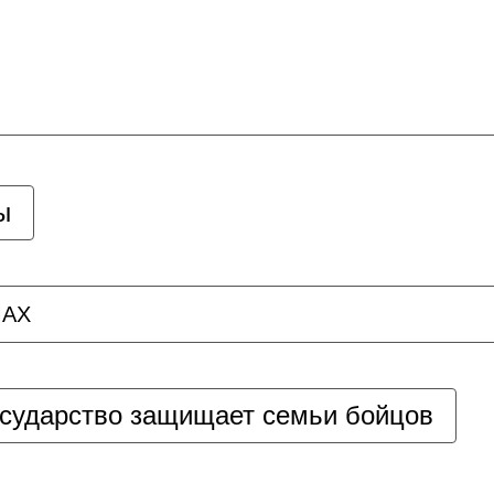
ы
AX
осударство защищает семьи бойцов