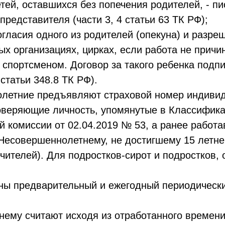
етей, оставшихся без попечения родителей, - п
представителя (части 3, 4 статьи 63 ТК РФ);
согласия одного из родителей (опекуна) и разре
ных организациях, цирках, если работа не прич
 спортсменом. Договор за такого ребенка подп
 статьи 348.8 ТК РФ).
олетние предъявляют страховой номер индивид
товеряющие личность, упомянутые в Классифик
 комиссии от 02.04.2019 № 53, а ранее работа
 Несовершеннолетнему, не достигшему 15 летне
ечителей). Для подростков-сирот и подростков,
ы предварительный и ежегодный периодически
ему считают исходя из отработанного времени