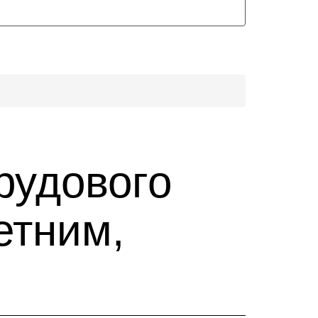
рудового
етним,