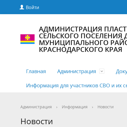
Войти
АДМИНИСТРАЦИЯ ПЛАС
СЕЛЬСКОГО ПОСЕЛЕНИЯ
МУНИЦИПАЛЬНОГО РАЙ
КРАСНОДАРСКОГО КРАЯ
Главная
Администрация
Док
Информация для участников СВО и их с
Полномочия, задачи и функции
Антикоррупционная экспертиза
Комиссии Совета
Структу
Бесплат
Деятельн
Администрация
›
Информация
›
Новости
Руководители
Документация по предупреждению
Публичные слушания
Кадровы
Нормати
График 
Новости
COVID19
админис