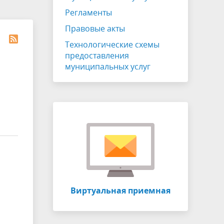
ЖКХ
Публичные слушания
Регламенты
Отчет главы
Правовые акты
Противодействие коррупции
Технологические схемы
предоставления
Устав
муниципальных услуг
СОУТ
о
Информация о собраниях участников
ия
долевой собственности
Виртуальный УПК
Виртуальная приемная