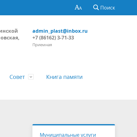
Поиск
Динской
admin_plast@inbox.ru
овская,
+7 (86162) 3-71-33
Приемная
Совет
Книга памяти
Глава поселения
Обнародование
Регламент Совета
тивных
Пожарная безопасность, ГО и ЧС
Проекты
Решения Совета
Муниципальные услуги
ний