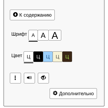
К содержанию
А
Шрифт
А
А
Цвет
Ц
Ц
Ц
Ц
Ц
Дополнительно