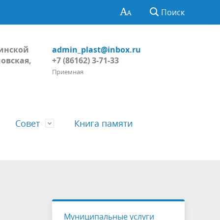
Поиск
Динской
admin_plast@inbox.ru
овская,
+7 (86162) 3-71-33
Приемная
Совет
Книга памяти
Глава поселения
Обнародование
Регламент Совета
тивных
Пожарная безопасность, ГО и ЧС
Проекты
Решения Совета
Муниципальные услуги
ний