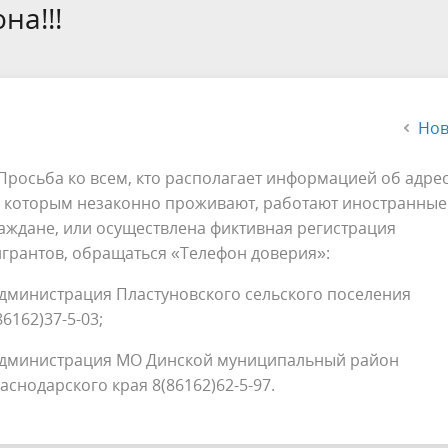
альный контроль
Органы ТОС
на!!!
ная сфера
Муниципальный заказ
альные услуги
Финансы и бюджет
Нов
 малого и среднего
Правила благоустройства
нимательства
Аукционы и торги
осьба ко всем, кто располагает информацией об адрес
 которым незаконно проживают, работают иностранные
альные учреждения
Территориальная комиссия п
аждане, или осуществлена фиктивная регистрация
профилактике правонарушен
грантов, обращаться «Телефон доверия»:
рористическая безопасность
Информация по погребению
администрация Пластуновского сельского поселения
86162)37-5-03;
администрация МО Динской муниципальный район
аснодарского края 8(86162)62-5-97.