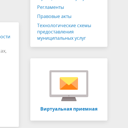
ЖКХ
Публичные слушания
Регламенты
Отчет главы
Правовые акты
Противодействие коррупции
Технологические схемы
предоставления
ости
Устав
муниципальных услуг
СОУТ
ах,
о
Информация о собраниях участников
ия
долевой собственности
Виртуальный УПК
Виртуальная приемная