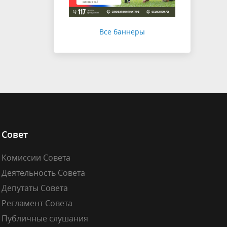
Все баннеры
Совет
Комиссии Совета
Деятельность Совета
Депутаты Совета
Регламент Совета
Публичные слушания