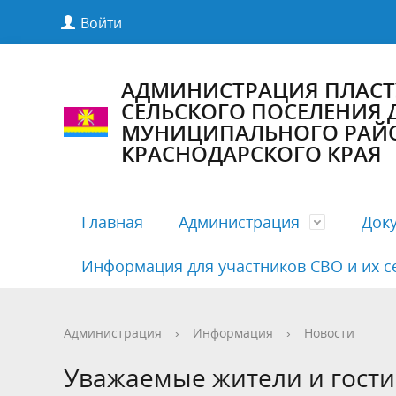
Войти
АДМИНИСТРАЦИЯ ПЛАС
СЕЛЬСКОГО ПОСЕЛЕНИЯ
МУНИЦИПАЛЬНОГО РАЙ
КРАСНОДАРСКОГО КРАЯ
Главная
Администрация
Док
Информация для участников СВО и их с
Полномочия, задачи и функции
Антикоррупционная экспертиза
Комиссии Совета
Структу
Бесплат
Деятельн
Администрация
›
Информация
›
Новости
Руководители
Документация по предупреждению
Публичные слушания
Кадровы
Нормати
График 
Уважаемые жители и гости
COVID19
админис