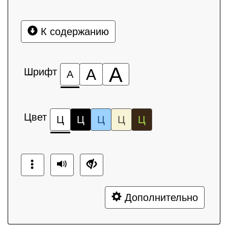
К содержанию
А
Шрифт
А
А
Цвет
Ц
Ц
Ц
Ц
Ц
Дополнительно