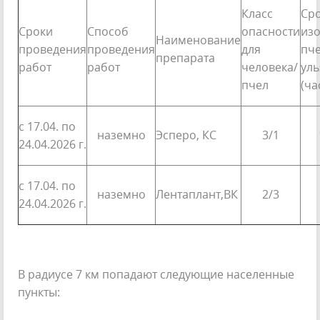
Класс
Ср
Сроки
Способ
опасности
из
Наименование
проведения
проведения
для
пче
препарата
работ
работ
человека/
уль
пчел
(ча
c 17.04. по
наземно
Эсперо, КС
3/1
24.04.2026 г.
с 17.04. по
наземно
Лентаплант,ВК
2/3
24.04.2026 г.
В радиусе 7 км попадают следующие населенные
пункты: