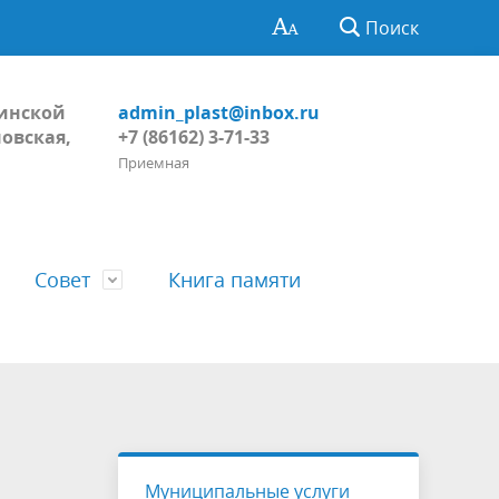
Поиск
Динской
admin_plast@inbox.ru
овская,
+7 (86162) 3-71-33
Приемная
Совет
Книга памяти
Глава поселения
Обнародование
Регламент Совета
тивных
Пожарная безопасность, ГО и ЧС
Проекты
Решения Совета
Муниципальные услуги
ний