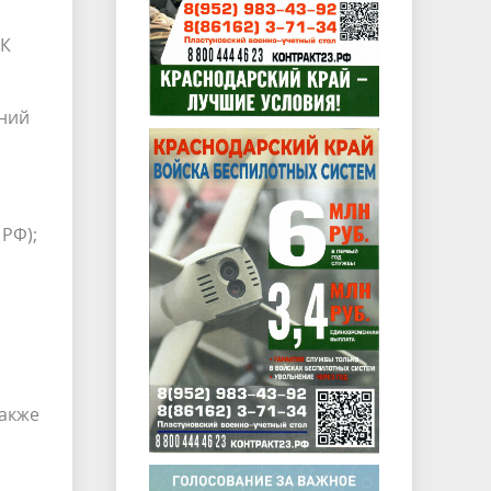
ТК
ний
РФ);
также