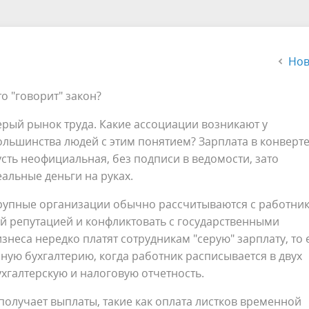
альный контроль
Органы ТОС
ная сфера
Муниципальный заказ
альные услуги
Финансы и бюджет
Нов
 малого и среднего
Правила благоустройства
то "говорит" закон?
нимательства
Аукционы и торги
ерый рынок труда. Какие ассоциации возникают у
ольшинства людей с этим понятием? Зарплата в конверте
альные учреждения
Территориальная комиссия п
усть неофициальная, без подписи в ведомости, зато
профилактике правонарушен
еальные деньги на руках.
рористическая безопасность
Информация по погребению
рупные организации обычно рассчитываются с работни
й репутацией и конфликтовать с государственными
знеса нередко платят сотрудникам "серую" зарплату, то 
ую бухгалтерию, когда работник расписывается в двух
ухгалтерскую и налоговую отчетность.
получает выплаты, такие как оплата листков временной