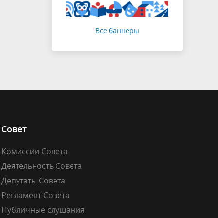
Все баннеры
Совет
Комиссии Совета
Деятельность Совета
Депутаты Совета
Регламент Совета
Публичные слушания