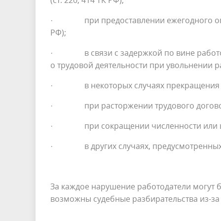
(ст. 220, 414 ТК РФ);
· при предоставлении ежегодного оплачива
РФ);
· в связи с задержкой по вине работод
о трудовой деятельности при увольнении раб
· в некоторых случаях прекращения труд
· при расторжении трудового договора в с
· при сокращении численности или штата 
· в других случаях, предусмотренных 
За каждое нарушение работодатели могут б
возможны судебные разбирательства из-за