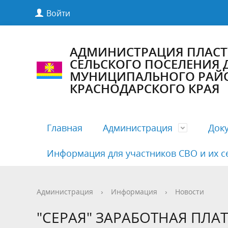
Войти
АДМИНИСТРАЦИЯ ПЛАС
СЕЛЬСКОГО ПОСЕЛЕНИЯ
МУНИЦИПАЛЬНОГО РАЙ
КРАСНОДАРСКОГО КРАЯ
Главная
Администрация
Док
Информация для участников СВО и их с
Полномочия, задачи и функции
Антикоррупционная экспертиза
Комиссии Совета
Структу
Бесплат
Деятельн
Администрация
›
Информация
›
Новости
Руководители
Документация по предупреждению
Публичные слушания
Кадровы
Нормати
График 
"СЕРАЯ" ЗАРАБОТНАЯ ПЛА
COVID19
админис