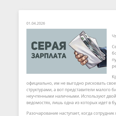
Перечень информационных систем
Сведения о доходах, об имуществе и
Муницип
обязательствах имущественного
Градостроительная деятельность
Социаль
характера
Социально-экономическое развитие
Муницип
01.04.2026
Мероприятия по укреплению
Развитие
Ч
межнациональнных отношений
предпри
С
б
Инициативные проекты
Муницип
п
р
Антинаркотическая работа
Антитер
К
Оценка готовности к отопительному
официально, им не выгодно рисковать свое
структурами, а вот представители малого би
периоду
неучтенными наличными. Используют двойн
ведомостях, лишь одна из которых идет в б
Разочарование наступает, когда сотрудник 