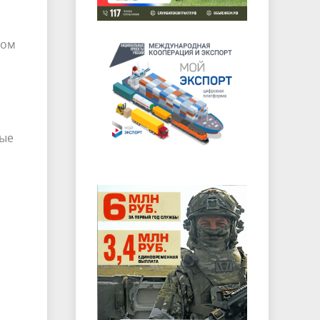
ном
рые