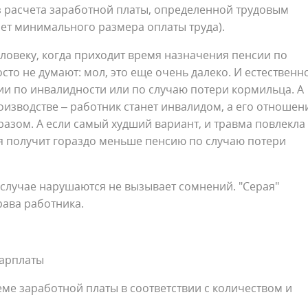
з расчета заработной платы, определенной трудовым
ет минимального размера оплаты труда).
ловеку, когда приходит время назначения пенсии по
сто не думают: мол, это еще очень далеко. И естественн
сии по инвалидности или по случаю потери кормильца. А
оизводстве – работник станет инвалидом, а его отношен
зом. А если самый худший вариант, и травма повлекла 
рая получит гораздо меньше пенсию по случаю потери
м случае нарушаются не вызывает сомнений. "Серая"
рава работника.
зарплаты
ме заработной платы в соответствии с количеством и