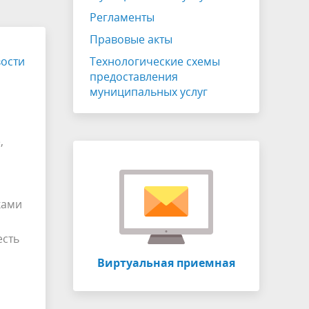
ЖКХ
Публичные слушания
Регламенты
Отчет главы
Правовые акты
ости
Противодействие коррупции
Технологические схемы
предоставления
Устав
муниципальных услуг
СОУТ
,
о
Информация о собраниях участников
ия
долевой собственности
Виртуальный УПК
ками
есть
Виртуальная приемная