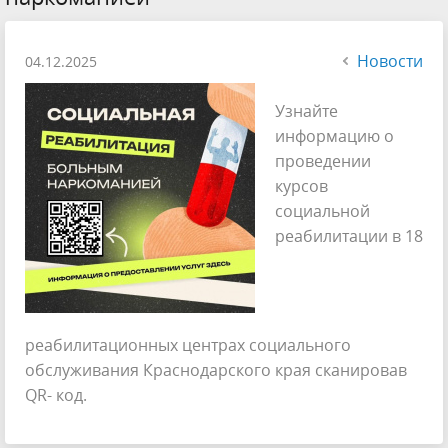
Новости
04.12.2025
Узнайте
информацию о
проведении
курсов
социальной
реабилитации в 18
реабилитационных центрах социального
обслуживания Краснодарского края сканировав
QR- код.