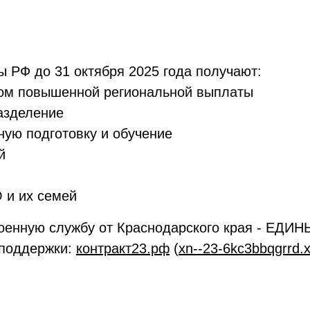
 РФ до 31 октября 2025 года получают:
том повышенной региональной выплаты
азделение
ую подготовку и обучение
й
 и их семей
 военную службу от Краснодарского края - Е
 поддержки:
контракт23.рф
(
xn--23-6kc3bbqgrrd.x