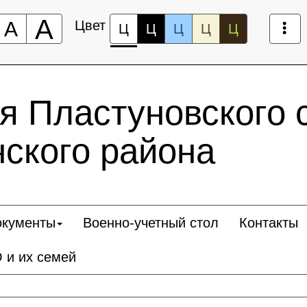
А
А
Цвет
Ц
Ц
Ц
Ц
Ц
 Пластуновского 
ского района
окументы
Военно-учетный стол
Контакты
 и их семей