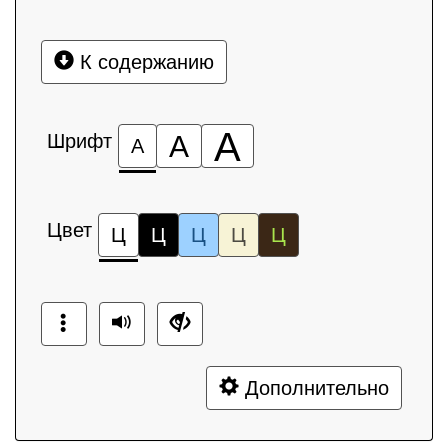
К содержанию
А
Шрифт
А
А
Цвет
Ц
Ц
Ц
Ц
Ц
Дополнительно