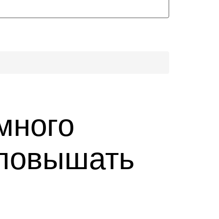
много
 повышать