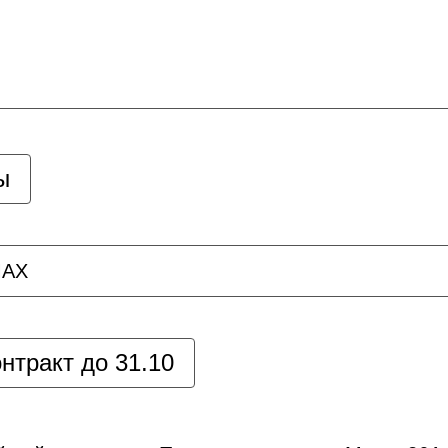
ы
AX
нтракт до 31.10