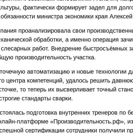
ультуры, фактически формирует задел для долг
 обязанности министра экономики края Алексе
пания проанализировала свои производственны
еханической обработки, а именно операция зачи
 слесарных работ. Внедрение быстросъёмных з
бщую производительность участка.
 точечную автоматизацию и новые технологии д
го центра компетенций, удалось решить давню
точке, то теперь их высверливает точный стан
строгие стандарты сварки.
остоялась подготовка внутренних тренеров по 
онлайн-платформе «Производительность.рф», и
спешной сертификации сотрудники получили пр