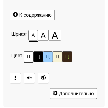
К содержанию
А
Шрифт
А
А
Цвет
Ц
Ц
Ц
Ц
Ц
Дополнительно