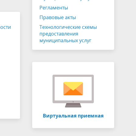
ЖКХ
Публичные слушания
Регламенты
Отчет главы
Правовые акты
ости
Противодействие коррупции
Технологические схемы
предоставления
Устав
муниципальных услуг
СОУТ
о
Информация о собраниях участников
ия
долевой собственности
Виртуальный УПК
Виртуальная приемная