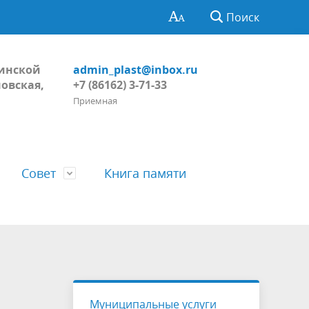
Поиск
Динской
admin_plast@inbox.ru
овская,
+7 (86162) 3-71-33
Приемная
Совет
Книга памяти
Глава поселения
Обнародование
Регламент Совета
тивных
Пожарная безопасность, ГО и ЧС
Проекты
Решения Совета
Муниципальные услуги
ний