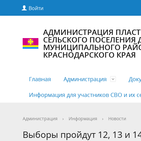
Войти
АДМИНИСТРАЦИЯ ПЛАС
СЕЛЬСКОГО ПОСЕЛЕНИЯ
МУНИЦИПАЛЬНОГО РАЙ
КРАСНОДАРСКОГО КРАЯ
Главная
Администрация
Док
Информация для участников СВО и их с
Полномочия, задачи и функции
Антикоррупционная экспертиза
Комиссии Совета
Структу
Бесплат
Деятельн
Администрация
›
Информация
›
Новости
Руководители
Документация по предупреждению
Публичные слушания
Кадровы
Нормати
График 
Выборы пройдут 12, 13 и 1
COVID19
админис