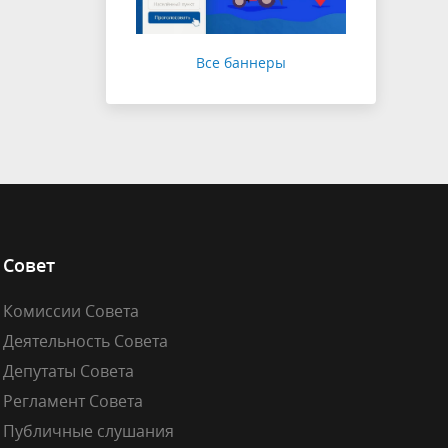
Все баннеры
Совет
Комиссии Совета
Деятельность Совета
Депутаты Совета
Регламент Совета
Публичные слушания