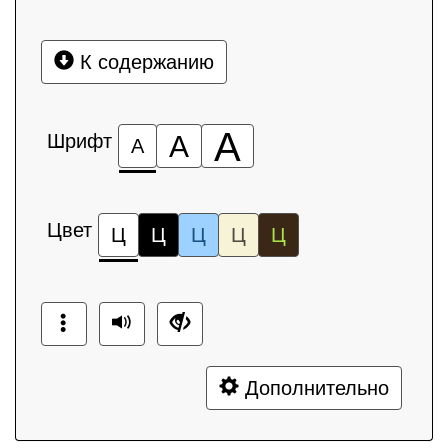
К содержанию
А
Шрифт
А
А
Цвет
Ц
Ц
Ц
Ц
Ц
Дополнительно