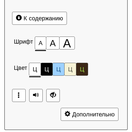
К содержанию
А
Шрифт
А
А
Цвет
Ц
Ц
Ц
Ц
Ц
Дополнительно