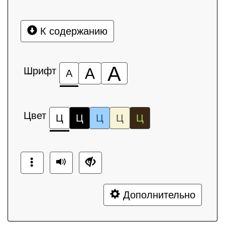
К содержанию
А
Шрифт
А
А
Цвет
Ц
Ц
Ц
Ц
Ц
Дополнительно