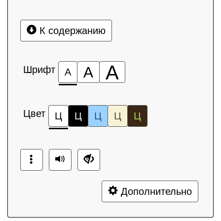
К содержанию
А
Шрифт
А
А
Цвет
Ц
Ц
Ц
Ц
Ц
Дополнительно