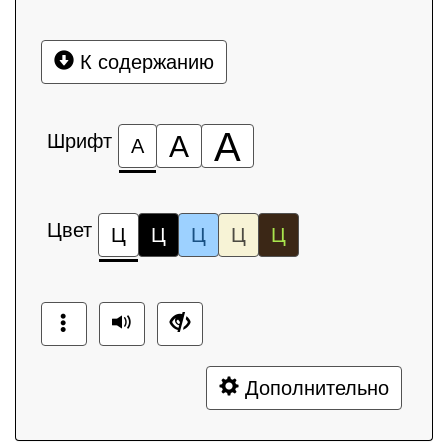
К содержанию
А
Шрифт
А
А
Цвет
Ц
Ц
Ц
Ц
Ц
Дополнительно