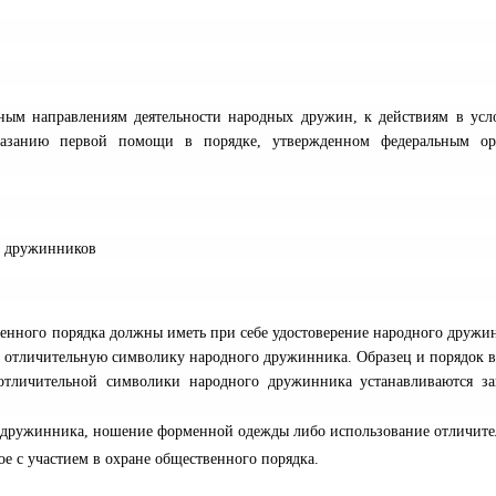
ым направлениям деятельности народных дружин, к действиям в усл
казанию первой помощи в порядке, утвержденном федеральным ор
х дружинников
енного порядка должны иметь при себе удостоверение народного дружи
ь отличительную символику народного дружинника. Образец и порядок 
отличительной символики народного дружинника устанавливаются з
го дружинника, ношение форменной одежды либо использование отличит
е с участием в охране общественного порядка.