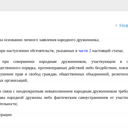
альный контроль
Органы ТОС
ная сфера
Муниципальный заказ
альные услуги
Финансы и бюджет
Нов
 малого и среднего
Правила благоустройства
 на основании личного заявления народного дружинника;
нимательства
Аукционы и торги
при наступлении обстоятельств, указанных в
части 2
настоящей статьи;
альные учреждения
Территориальная комиссия п
 при совершении народным дружинником, участвующим в о
профилактике правонарушен
щественного порядка, противоправных действий либо бездействии, пов
рушение прав и свобод граждан, общественных объединений, религио
рористическая безопасность
Информация по погребению
ых организаций;
 в связи с неоднократным невыполнением народным дружинником треб
тава народной дружины либо фактическим самоустранением от участи
тельности;
ерации.