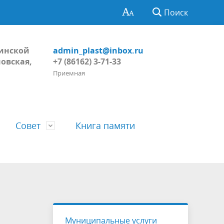
Поиск
Динской
admin_plast@inbox.ru
овская,
+7 (86162) 3-71-33
Приемная
Совет
Книга памяти
Глава поселения
Обнародование
Регламент Совета
тивных
Пожарная безопасность, ГО и ЧС
Проекты
Решения Совета
Муниципальные услуги
ний