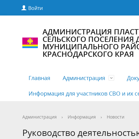
Войти
АДМИНИСТРАЦИЯ ПЛАС
СЕЛЬСКОГО ПОСЕЛЕНИЯ
МУНИЦИПАЛЬНОГО РАЙ
КРАСНОДАРСКОГО КРАЯ
Главная
Администрация
Док
Информация для участников СВО и их с
Полномочия, задачи и функции
Антикоррупционная экспертиза
Комиссии Совета
Структу
Бесплат
Деятельн
Администрация
›
Информация
›
Новости
Руководители
Документация по предупреждению
Публичные слушания
Кадровы
Нормати
График 
Руководство деятельност
COVID19
админис