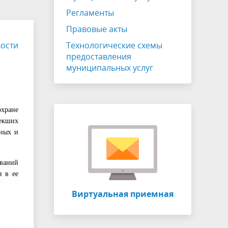
ЖКХ
Публичные слушания
Регламенты
Отчет главы
Правовые акты
ости
Противодействие коррупции
Технологические схемы
предоставления
Устав
муниципальных услуг
СОУТ
о
Информация о собраниях участников
хране
ия
долевой собственности
лекших
зных и
Виртуальный УПК
ований
я в ее
Виртуальная приемная