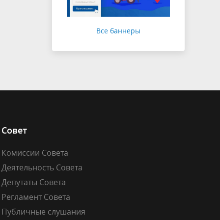
Все баннеры
Совет
Комиссии Совета
Деятельность Совета
Депутаты Совета
Регламент Совета
Публичные слушания