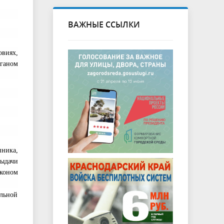
ВАЖНЫЕ ССЫЛКИ
овиях,
ганом
нника,
выдачи
аконом
ельной