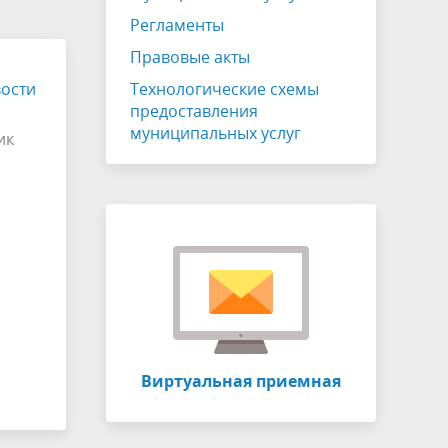
ЖКХ
Публичные слушания
Регламенты
Отчет главы
Правовые акты
ости
Противодействие коррупции
Технологические схемы
предоставления
Устав
муниципальных услуг
ик
СОУТ
о
Информация о собраниях участников
ия
долевой собственности
Виртуальный УПК
Виртуальная приемная