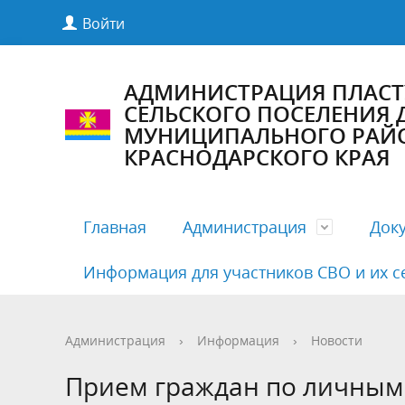
Войти
АДМИНИСТРАЦИЯ ПЛАС
СЕЛЬСКОГО ПОСЕЛЕНИЯ
МУНИЦИПАЛЬНОГО РАЙ
КРАСНОДАРСКОГО КРАЯ
Главная
Администрация
Док
Информация для участников СВО и их с
Полномочия, задачи и функции
Антикоррупционная экспертиза
Комиссии Совета
Структу
Бесплат
Деятельн
Администрация
›
Информация
›
Новости
Руководители
Документация по предупреждению
Публичные слушания
Кадровы
Нормати
График 
Прием граждан по личным
COVID19
админис