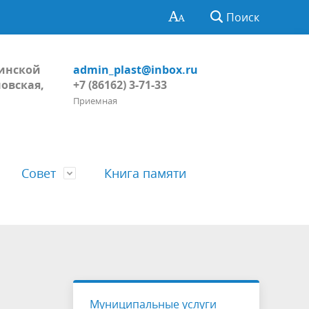
Поиск
Динской
admin_plast@inbox.ru
овская,
+7 (86162) 3-71-33
Приемная
Совет
Книга памяти
Глава поселения
Обнародование
Регламент Совета
тивных
Пожарная безопасность, ГО и ЧС
Проекты
Решения Совета
Муниципальные услуги
ний