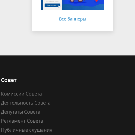
Все баннеры
Совет
Комиссии Совета
Деятельность Совета
Депутаты Совета
Регламент Совета
Публичные слушания