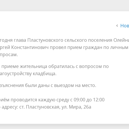
альный контроль
Органы ТОС
ная сфера
Муниципальный заказ
альные услуги
Финансы и бюджет
Нов
 малого и среднего
Правила благоустройства
годня глава Пластуновского сельского поселения Олейн
нимательства
ргей Константинович провел прием граждан по личным
Аукционы и торги
просам.
альные учреждения
Территориальная комиссия п
 приеме жительница обратилась с вопросом по
профилактике правонарушен
агоустройству кладбища.
рористическая безопасность
Информация по погребению
зъяснения были даны с выездом на место.
иём проводится каждую среду с 09:00 до 12:00
 адресу: ст. Пластуновская, ул. Мира, 26а