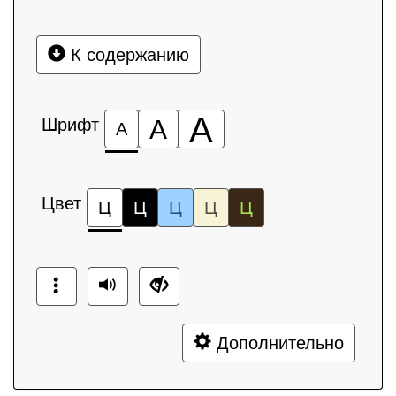
К содержанию
А
Шрифт
А
А
Цвет
Ц
Ц
Ц
Ц
Ц
Дополнительно