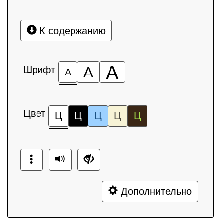
К содержанию
А
Шрифт
А
А
Цвет
Ц
Ц
Ц
Ц
Ц
Дополнительно