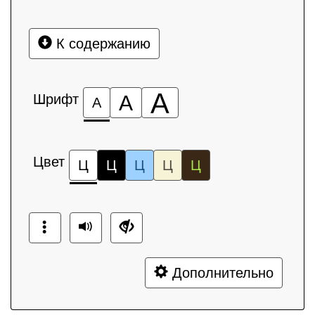
К содержанию
А
Шрифт
А
А
Цвет
Ц
Ц
Ц
Ц
Ц
Дополнительно