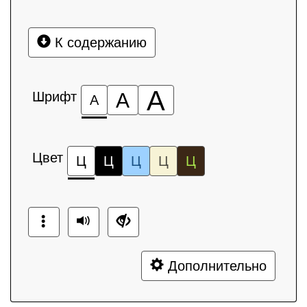
К содержанию
А
Шрифт
А
А
Цвет
Ц
Ц
Ц
Ц
Ц
Дополнительно